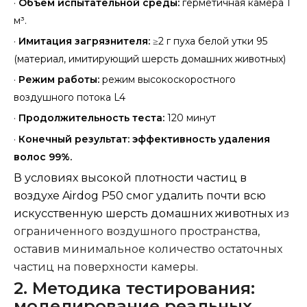
·
Объем испытательной среды:
герметичная камера 1
м³.
·
Имитация загрязнителя:
≥2 г пуха белой утки 95
(материал, имитирующий шерсть домашних животных)
·
Режим работы:
режим высокоскоростного
воздушного потока L4
·
Продолжительность теста:
120 минут
·
Конечный результат:
эффективность удаления
волос 99%.
В условиях высокой плотности частиц в
воздухе Airdog P50 смог удалить почти всю
искусственную шерсть домашних животных
из
ограниченного воздушного пространства,
оставив минимальное количество остаточных
частиц на поверхности камеры.
2. Методика тестирования:
моделирование реальных