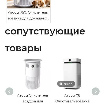
Airdog P50: Очиститель
воздуха для домашних
животных нового
сопутствующие
поколения
товары
видео
в
Airdog Очиститель
Airdog X8
Ai
воздуха для
Очиститель воздуха
очист